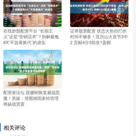
在线炒股配资平台 “长期主
证券股票配资 状态火热但打的
义”还是“营销话术”？拆解极氪
时间不够多！亚历山大首节3中
8X“不急着换代”的虚实
2 贡献4分3助攻1盖帽
配资家论坛 跟腱刚恢复避战恶
魔！美媒：塔图姆因多特管理
将缺战雷霆
相关评论