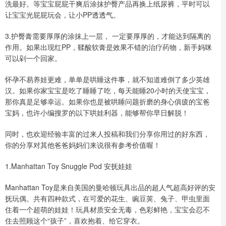
洗最好。等宝宝屁屁干爽后涂抹护臀产品再换上纸尿裤，平时可以
让宝宝光屁屁玩会，让小PP透透气。
3.护臀膏需要厚厚的涂抹上一层， 一定要厚厚的，才能达到隔离的
作用。如果出现红PP，鞣酸软膏是效果不错的治疗药物，新手妈咪
可以剁一个回家。
怀孕不易养娃更难，单单是哄睡这件事，就不知道难倒了多少英雄
汉。如果你家宝宝是吃了睡睡了吃，每天能睡20小时的天使宝宝，
那你真是足够幸运。如果你也是被哄睡问题折磨的身心俱疲的宝爸
宝妈，也许小编搜罗的以下哄娃利器，能够帮你早日解脱！
同时，也欢迎经验丰富的过来人投稿和我们分享你用过的好东西，
你的分享对其他爸爸妈妈们来说很有参考价值喔！
1.Manhattan Toy Snuggle Pod 安抚娃娃
Manhattan Toy是来自美国的曼哈顿玩具出品的超人气超高好评的安
抚玩偶。共有四种款式，在可爱的花生、豌豆荚、兔子、甲虫里面
住着一个超萌的娃娃！玩具材质安全无毒，色彩鲜艳，宝宝会忍不
住去照顾这个“孩子”，喜欢抱着、给它穿衣。