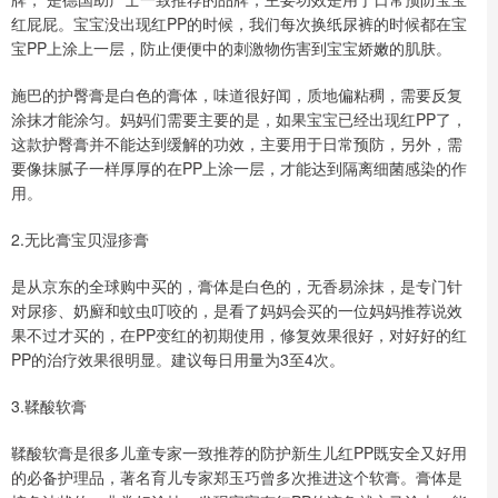
红屁屁。宝宝没出现红PP的时候，我们每次换纸尿裤的时候都在宝
宝PP上涂上一层，防止便便中的刺激物伤害到宝宝娇嫩的肌肤。
施巴的护臀膏是白色的膏体，味道很好闻，质地偏粘稠，需要反复
涂抹才能涂匀。妈妈们需要主要的是，如果宝宝已经出现红PP了，
这款护臀膏并不能达到缓解的功效，主要用于日常预防，另外，需
要像抹腻子一样厚厚的在PP上涂一层，才能达到隔离细菌感染的作
用。
2.无比膏宝贝湿疹膏
是从京东的全球购中买的，膏体是白色的，无香易涂抹，是专门针
对尿疹、奶廯和蚊虫叮咬的，是看了妈妈会买的一位妈妈推荐说效
果不过才买的，在PP变红的初期使用，修复效果很好，对好好的红
PP的治疗效果很明显。建议每日用量为3至4次。
3.鞣酸软膏
鞣酸软膏是很多儿童专家一致推荐的防护新生儿红PP既安全又好用
的必备护理品，著名育儿专家郑玉巧曾多次推进这个软膏。膏体是