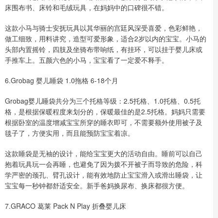
床围布书、床铃和毛绒玩具，在妈妈中的口碑很不错。
这款小马与骑士安抚玩具以其华丽的宫廷风深受喜爱，色彩鲜艳，
做工细致，用料讲究，造型可爱形象，适合2岁以内的宝宝。小马的
头部内置摇铃，四肢及坐骑布带响纸，有挂环，可以挂于婴儿床或
手推车上。五颜六色的小马，宝宝看了一定爱不释手。
6.Grobag 婴儿睡袋 1.0拖格 6-18个月
Grobag婴儿睡袋共分为三个托格等级：2.5托格、1.0托格、0.5托
格，是根据保暖程度来划分的，保暖最佳的是2.5托格。妈妈只需要
根据卧室的温度增减宝宝所穿的睡衣即可，不需要额外使用被子及
毯子了，方便实用，而且能预防宝宝着凉。
这款睡袋是无袖的设计，能给宝宝更大的活动自由。睡前可以自己
抱着玩具玩一会再睡，也避免了因为拨不开被子而导致的危险，科
学严密的颈孔、臂孔设计，能有效地防止宝宝滑入或滑出睡袋，让
宝宝每一秒钟都舒适安全。新手爸妈换尿布、换床都很方便。
7.GRACO 葛莱 Pack N Play 折叠婴儿床