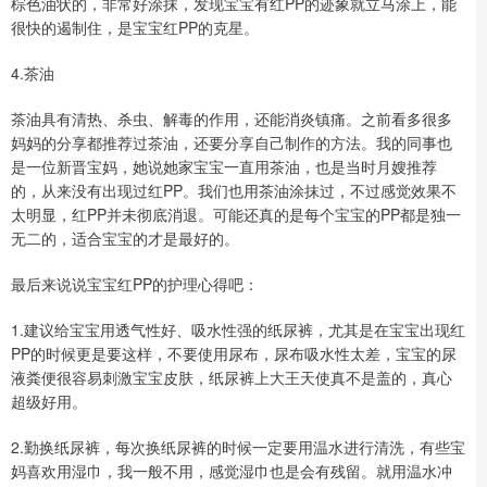
棕色油状的，非常好涂抹，发现宝宝有红PP的迹象就立马涂上，能
很快的遏制住，是宝宝红PP的克星。
4.茶油
茶油具有清热、杀虫、解毒的作用，还能消炎镇痛。之前看多很多
妈妈的分享都推荐过茶油，还要分享自己制作的方法。我的同事也
是一位新晋宝妈，她说她家宝宝一直用茶油，也是当时月嫂推荐
的，从来没有出现过红PP。我们也用茶油涂抹过，不过感觉效果不
太明显，红PP并未彻底消退。可能还真的是每个宝宝的PP都是独一
无二的，适合宝宝的才是最好的。
最后来说说宝宝红PP的护理心得吧：
1.建议给宝宝用透气性好、吸水性强的纸尿裤，尤其是在宝宝出现红
PP的时候更是要这样，不要使用尿布，尿布吸水性太差，宝宝的尿
液粪便很容易刺激宝宝皮肤，纸尿裤上大王天使真不是盖的，真心
超级好用。
2.勤换纸尿裤，每次换纸尿裤的时候一定要用温水进行清洗，有些宝
妈喜欢用湿巾，我一般不用，感觉湿巾也是会有残留。就用温水冲