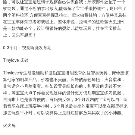
险，可以让宝宝透过镜子观察自己认识自我；牙胶部件还配了一个
收纳袋，通过不断的拿出放入,能锻炼了宝宝手眼协调性；尾巴带了
两个塑料拉环,方便宝宝抓握及拉扯。萤火虫带挂钩，方便将其悬挂
在宝宝车床旁或者游戏毯上。整体来说，拉玛泽的这款萤火虫挂件
是一款功能齐全，设计得很好的婴幼儿益智玩具，挂在宝宝推车
上，回头率超高！
0-3个月：视觉听觉发育期
Tinylove 床铃
Tinylove专注研发辅助和激励宝宝潜能发育的益智类玩具，床铃应该
算他家的明星产品，价格也不美丽。床铃的颜色鲜艳，声音柔和，
非常适合小月龄宝宝。挂架设置是细长条的，和平常的床铃不太一
样，等宝宝大点了你会发现这样的设计更方便后期宝宝练习抓握，
再清晰上也是很方便的。有妈妈反馈，3个月以内的宝宝可以自己听
着音乐在床上玩耍半小时，6个月以后会坐的宝宝可以坐在那里抓来
抓去玩耍半小时，可以说算得上是能短暂解放妈妈双手的小神器。
火火兔