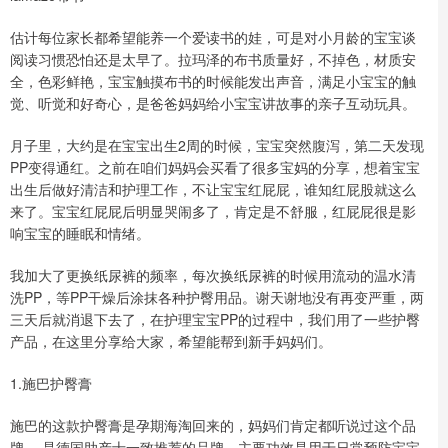
估计每位家长都希望能养一个爱读书的娃，可是对小月龄的宝宝谈
阅读习惯恐怕还是太早了。拉玛泽的布书质量好，不掉色，材质安
全，色彩鲜艳，宝宝触摸布书的时候能发出声音，满足小宝宝的触
觉、听觉和好奇心，是爸爸妈妈给小宝宝讲故事的亲子互动玩具。
月子里，大约是在宝宝出生2周的时候，宝宝突然腹泻，第二天发现
PP变得通红。之前在咱们妈妈会买看了很多宝妈的分享，想着宝宝
出生后做好清洁和护理工作，不让宝宝红屁屁，谁知红屁股就这么
来了。宝宝红屁屁后明显哭闹多了，肯定是不舒服，红屁屁很是影
响宝宝的睡眠和情绪。
我加大了更换纸尿裤的频率，每次换纸尿裤的时候用流动的温水清
洗PP，等PP干燥后涂抹各种护臀用品。谢天谢地没有再变严重，两
三天后就消退下去了，在护理宝宝PP的过程中，我们用了一些护臀
产品，在这里分享给大家，希望能帮到新手妈妈们。
1.施巴护臀膏
施巴的这款护臀膏是孕期海淘回来的，妈妈们肯定都听说过这个品
牌， 是德国助产士一致推荐的品牌，主要功效是用于日常预防宝宝