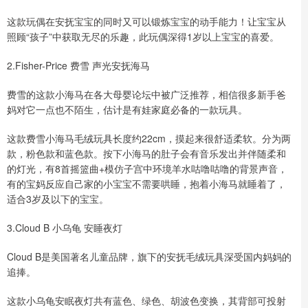
这款玩偶在安抚宝宝的同时又可以锻炼宝宝的动手能力！让宝宝从
照顾“孩子”中获取无尽的乐趣，此玩偶深得1岁以上宝宝的喜爱。
2.Fisher-Price 费雪 声光安抚海马
费雪的这款小海马在各大母婴论坛中被广泛推荐，相信很多新手爸
妈对它一点也不陌生，估计是有娃家庭必备的一款玩具。
这款费雪小海马毛绒玩具长度约22cm，摸起来很舒适柔软。分为两
款，粉色款和蓝色款。按下小海马的肚子会有音乐发出并伴随柔和
的灯光，有8首摇篮曲+模仿子宫中环境羊水咕噜咕噜的背景声音，
有的宝妈反应自己家的小宝宝不需要哄睡，抱着小海马就睡着了，
适合3岁及以下的宝宝。
3.Cloud B 小乌龟 安睡夜灯
Cloud B是美国著名儿童品牌，旗下的安抚毛绒玩具深受国内妈妈的
追捧。
这款小乌龟安眠夜灯共有蓝色、绿色、胡波色变换，其背部可投射