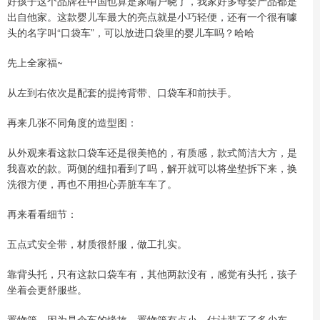
好孩子这个品牌在中国也算是家喻户晓了，我家好多母婴产品都是
出自他家。这款婴儿车最大的亮点就是小巧轻便，还有一个很有噱
头的名字叫“口袋车”，可以放进口袋里的婴儿车吗？哈哈
先上全家福~
从左到右依次是配套的提挎背带、口袋车和前扶手。
再来几张不同角度的造型图：
从外观来看这款口袋车还是很美艳的，有质感，款式简洁大方，是
我喜欢的款。两侧的纽扣看到了吗，解开就可以将坐垫拆下来，换
洗很方便，再也不用担心弄脏车车了。
再来看看细节：
五点式安全带，材质很舒服，做工扎实。
靠背头托，只有这款口袋车有，其他两款没有，感觉有头托，孩子
坐着会更舒服些。
置物篮，因为是伞车的缘故，置物篮有点小，估计装不了多少东