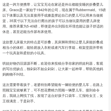
这是一跨方便携带，让宝宝无论在家还是外出都能安睡的折叠婴儿
床。Graco是一家始于1942年的公司，现在属于Rubbermaid。15磅
以下体重以及无法直接用手或膝盖撑起自己的婴儿可以用来当做摇
篮，35英寸以下无法自行爬出的孩子可以当做玩耍用的婴儿床使
用。推荐承重为5-40磅，即便是外出到陌生环境也能让孩子舒适的
休息，甚至还能当作尿布床使用。
这款婴儿床最大的特点是可折叠，其床脚和滑轮让婴儿床能折叠成
相当小的体积，能轻易放入衣柜或者汽车行李箱，框架坚固并带有
一个玩具架和柔软的小玩具。
哄娃好物仍旧源源不断，欢迎你来投稿分享你家的哄娃利器，客观
的写出优缺点，独剁剁不如众剁剁，让大家一起种草，帮助其他妈
妈购物不纠结。
这次需要带着孩子，老婆特别希望能有一辆轻便的婴儿车，在路上
照顾宝宝就够累了，可不想花费精力照顾一辆婴儿车。接到命令
后，我就上网找了找，发现了这台好孩子口袋车，汇报给女王，女
王很满意，于是剁手。