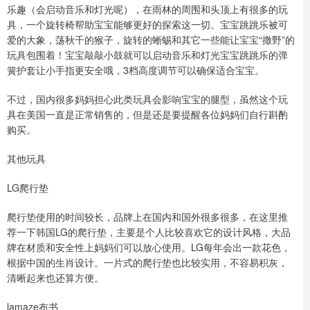
乐趣（会启动音乐和灯光呢），在雨林的周围和头顶上有很多的玩
具，一个旋转椅帮助宝宝能够更好的探索这一切。宝宝跳跳乐被可
爱的大象，荡秋千的猴子，旋转的蜥蜴和其它一些能让宝宝“撒野”的
玩具包围着！宝宝敲敲小鼓就可以启动音乐和灯光宝宝跳跳乐的弹
簧护套让小手指更安全哦，3档高度调节可以确保适合宝宝。
不过，国内很多妈妈担心此类玩具会影响宝宝的腿型，虽然这个玩
具在美国一直是正常销售的，但是还是要提醒各位妈妈们自行斟酌
购买。
其他玩具
LG爬行垫
爬行垫使用的时间较长，品牌上在国内和国外很多很多，在这里推
荐一下韩国LG的爬行垫，主要是个人比较喜欢它的设计风格，大品
牌在材质和安全性上妈妈们可以放心使用。LG每年会出一款花色，
根据中国的生肖设计。一片式的爬行垫也比较实用，不容易积灰，
清晰起来也还算方便。
lamaze布书