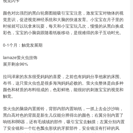
视觉闪卡
颜色对比强烈的黑白轮廓图能吸引宝宝注意，激发宝宝对物体的视
觉意识，促进视觉神经系统和大脑的快速发育。小宝宝在月子里的
时候就可以玩拿来玩耍，每天和小宝宝玩几次，慢慢的从黑白换成
彩色，宝宝的小脑袋跟随着纸板移动，是很难得的亲子互动时光。
0-1个月：触觉发展期
lamaze萤火虫挂饰
展开剩余96%
拉玛泽家的东东很受妈妈的喜爱，之前也有妈妈分享他家的床围、
布书，这只萤火虫也是很多海淘妈妈必败的。萤火虫整体是由多种
颜色和材质的布料组成的，色彩鲜艳，能很好的刺激宝宝的视觉和
触觉。
萤火虫的脑袋内置摇铃，背部内部内置响纸，一抓上去会沙沙响，
黑白高对色的背面是新生儿仅能分辨得出的颜色；右翼分别内置了
响纸和BB器，还有毛绒绒的部件，吸引宝宝去触摸；左翼分别内置
了安全镜和一个红色瓢虫形状的牙胶部件，安全镜没有打碎的风