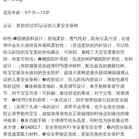
适应年龄：9个月—12岁
认证：首批经过3C认证的儿童安全座椅
特性:❶阻燃面料设计：质地柔软，透气性好，防灰尘及污渍，在使
用中会长久保持其外观和柔软性；（舒适柔软的内衬设计，可以给
幼儿阶段的宝宝更好的包裹住，可拆卸，兼顾了大宝宝需要的空
间，布套可拆洗）❷侧面防护系统：先进的ASP侧面防护系统，专利
设计；（肩部侧翼添加超厚EPS缓冲材料，配合超高的侧翼结构，
给宝宝最安全级别的安全防护，超级大黄蜂是最先获得侧面碰撞认
证的儿童安全座椅）❸肉垫设计：幼儿阶段内垫设计，增加包裹性
和舒适性；❹座椅靠背倾斜，角度调节设计，单手座椅靠背可调
节，对于宝宝可坐；可斜躺，最佳舒适的乘坐，对于父母：简便调
节。❺HERO专利肩带：一体式设计，防护肩带扭曲引起的安全隐
患；（采用了头肩一体的设计，肩带不会滑落，也不会发生扭曲，
防止肩带勒伤宝宝，超级加厚肩垫在正面碰撞的时候达到最佳的缓
冲效果）❻多功能手柄：方便调节枕头高度，同时也为拆装搬运带
来方便；❼SABELT：安全带组件F1专业赛车安全带；❽内部分级高
密度减震吸力材料。❾安全带锁定系统：更加完善的安全保护系