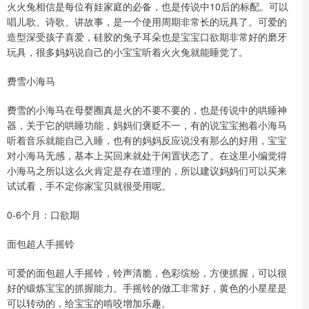
火火兔相信是每位有娃家庭的必备，也是传说中10后的标配。可以
唱儿歌、诗歌、讲故事，是一个使用周期非常长的玩具了。可爱的
造型深受孩子喜爱，硅胶的兔子耳朵也是宝宝口欲期非常好的磨牙
玩具，很多妈妈说自己的小宝宝听着火火兔就能睡觉了。
费雪小海马
费雪的小海马在母婴圈真是火的不要不要的，也是传说中的哄睡神
器，关于它的哄睡功能，妈妈们褒贬不一，有的说宝宝抱着小海马
听着音乐就能自己入睡，也有的妈妈反应说没有那么的好用，宝宝
对小海马无感，基本上买回来就处于闲置状态了。在这里小编觉得
小海马之所以这么火肯定是存在道理的，所以建议妈妈们可以买来
试试看，手不定你家宝贝就很受用呢。
0-6个月：口欲期
面包超人手摇铃
可爱的面包超人手摇铃，铃声清脆，色彩缤纷，方便抓握，可以很
好的锻炼宝宝的抓握能力。手摇铃的做工非常好，黄色的小星星是
可以转动的，给宝宝的啃咬增加乐趣。