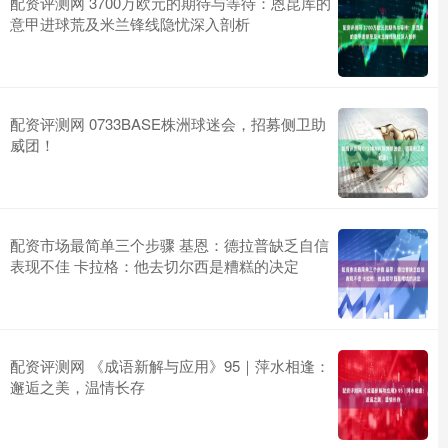
配资评测网 3700万欧元的期待与等待：恩昆库的
意甲进球荒及米兰锋线隐忧深入剖析
配资评测网 0733BASE株洲球迷会，招募侧卫助
威团！
配资市场最简单三个步骤 基恩：德拉普缺乏自信
表现不佳 卡拉格：他去切尔西是糟糕的决定
配资评测网 《成语新解与应用》95｜萍水相逢：
邂逅之美，温情长存