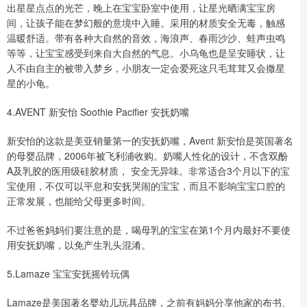
出星星点点的光芒，晚上在宝宝卧室中使用，让星光晒满宝宝房
间，让孩子能在梦幻般的意境中入睡。采用的材质安全无毒，触感
温暖舒适。带有各种大自然的音效，海浪声、春雨沙沙、蛙声虫鸣
等等，让宝宝感受到来自大自然的气息。小乌龟也是呈安睡状，让
人不由自主的被带入梦乡，小朋友一定会爱死这只毛茸茸又会撒星
星的小龟。
4.AVENT 新安怡 Soothie Pacifier 安抚奶嘴
新安怡的这款是美亚销量第一的安抚奶嘴，Avent 新安怡是英国著名
的母婴品牌，2006年被飞利浦收购。奶嘴人性化的设计，不含双酚
A及乳胶的医用级硅胶材质， 安全无异味。非常适合3个月以下的宝
宝使用，不仅可以平息和安抚哭闹的宝宝，而且不影响宝宝口腔的
正常发展，也能给父母更多时间。
不过爸爸妈妈们要注意的是，喝母乳的宝宝在第1个月内最好不要使
用安抚奶嘴，以免产生乳头混淆。
5.Lamaze 宝宝安抚摇铃玩偶
Lamaze是美国著名婴幼儿玩具品牌，之前有妈妈分享他家的布书、