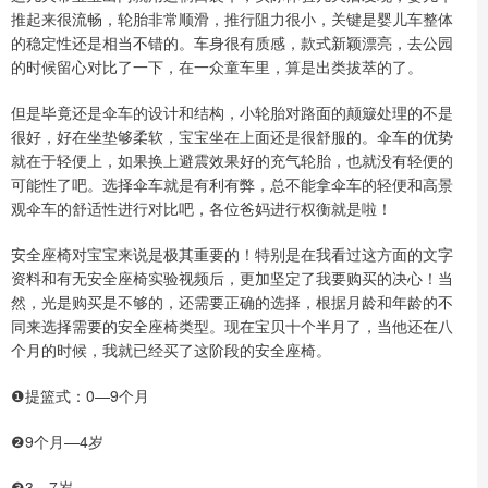
推起来很流畅，轮胎非常顺滑，推行阻力很小，关键是婴儿车整体
的稳定性还是相当不错的。车身很有质感，款式新颖漂亮，去公园
的时候留心对比了一下，在一众童车里，算是出类拔萃的了。
但是毕竟还是伞车的设计和结构，小轮胎对路面的颠簸处理的不是
很好，好在坐垫够柔软，宝宝坐在上面还是很舒服的。伞车的优势
就在于轻便上，如果换上避震效果好的充气轮胎，也就没有轻便的
可能性了吧。选择伞车就是有利有弊，总不能拿伞车的轻便和高景
观伞车的舒适性进行对比吧，各位爸妈进行权衡就是啦！
安全座椅对宝宝来说是极其重要的！特别是在我看过这方面的文字
资料和有无安全座椅实验视频后，更加坚定了我要购买的决心！当
然，光是购买是不够的，还需要正确的选择，根据月龄和年龄的不
同来选择需要的安全座椅类型。现在宝贝十个半月了，当他还在八
个月的时候，我就已经买了这阶段的安全座椅。
❶提篮式：0—9个月
❷9个月—4岁
❸3—7岁