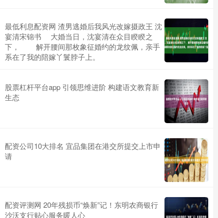
最低利息配资网 渣男逃婚后我风光改嫁摄政王 沈
宴清宋锦书 大婚当日，沈宴清在众目睽睽之
下， 解开腰间那枚象征婚约的龙纹佩，亲手
系在了我的陪嫁丫鬟脖子上。
股票杠杆平台app 引领思维进阶 构建语文教育新
生态
配资公司10大排名 宜品集团在港交所提交上市申
请
配资评测网 20年残损币“焕新”记！东明农商银行
沙沃支行贴心服务暖人心