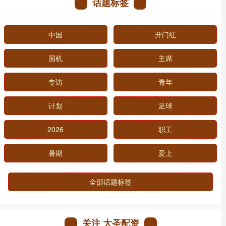
话题标签
中国
开门红
国机
主席
专访
青年
计划
足球
2026
职工
暑期
爱上
全部话题标签
关注 大圣配资