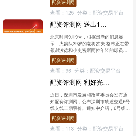
配资评测网
域点火升空。 此....
查看：
125
分类：
配资交易平台
配资评测网 送出1份底薪，却有4大收获！火箭队白菜价签39岁老将，斯通很精明
北京时间9月9号，根据最新的消息显
示，火箭队39岁的老将杰夫·格林正在带
领谢泼德和小史密斯两位年轻的球员一
起进行瑜伽训练。要知道，这并非火箭
配资评测网
队方面组织的正式训练....
查看：
96
分类：
配资交易平台
配资评测网 利好光明区！深圳地铁6号线支线二期计划于9月底开通
近日，深圳市发展和改革委员会发布通
知配资评测网，公布深圳市轨道交通6号
线支线二期票价。通知中介绍，6号线支
线二期计划于9月底开通。 据了解，6号
配资评测网
线支线二期设光明....
查看：
113
分类：
配资交易平台