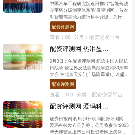
中国汽车工程研究院近日推出“智能驾驶
金字塔分级测评体系”配资评测网，首次
对智能驾驶能力进行科学分级，为行业
提供了从基础合规到技术前沿的全维度
配资评测网
评估参考。该体系基于....
查看：
88
分类：
配资交易平台
配资评测网 热泪盈眶！这些留言太感人了，哪条最打动你？
9月3日上午配资评测网 纪念中国人民抗
日战争 暨世界反法西斯战争胜利80周年
大会 在北京天安门广场隆重举行 以盛大
阅兵仪式 同世界人民一道纪念这个伟大
配资评测网
的日子 在....
查看：
103
分类：
配资交易平台
配资评测网 爱玛科技：关于参加天津辖区上市公司2025年投资者网上集体接待日暨半年报业绩说明会活动的公告
证券日报网讯 9月4日晚间配资评测网，
爱玛科技发布公告称，公司将参加“2025
年天津辖区上市公司投资者网上集体接