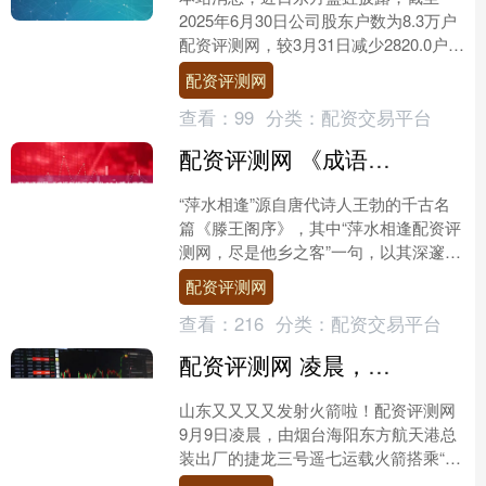
2025年6月30日公司股东户数为8.3万户
配资评测网，较3月31日减少2820.0户，
减幅为3.29%。户均持股数量由上期的
配资评测网
7....
查看：
99
分类：
配资交易平台
配资评测网 《成语新解与应用》95｜萍水相逢：邂逅之美，温情长存
“萍水相逢”源自唐代诗人王勃的千古名
篇《滕王阁序》，其中“萍水相逢配资评
测网，尽是他乡之客”一句，以其深邃的
意境和生动的比喻，成为了描绘人生偶
配资评测网
然相遇的经典之语。....
查看：
216
分类：
配资交易平台
配资评测网 凌晨，山东又又又又发射火箭！探索浩瀚宇宙，为什么是山东海阳？
山东又又又又发射火箭啦！配资评测网
9月9日凌晨，由烟台海阳东方航天港总
装出厂的捷龙三号遥七运载火箭搭乘“东
方航天港”号发射船，在山东日照近海海