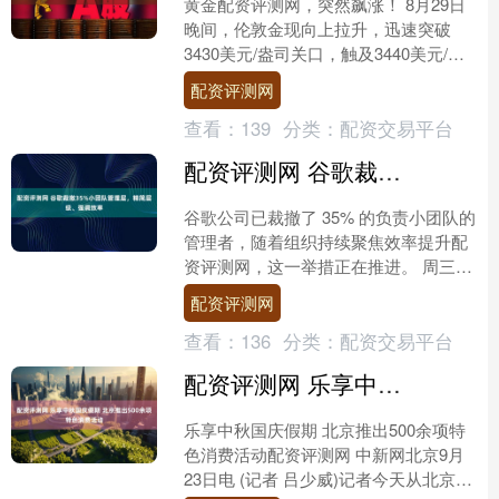
黄金配资评测网，突然飙涨！ 8月29日
晚间，伦敦金现向上拉升，迅速突破
3430美元/盎司关口，触及3440美元/盎
司，盘中涨幅超0.7%。 COMEX黄金站
配资评测网
上3....
查看：
139
分类：
配资交易平台
配资评测网 谷歌裁撤35%小团队管理层，精简层级、强调效率
谷歌公司已裁撤了 35% 的负责小团队的
管理者，随着组织持续聚焦效率提升配
资评测网，这一举措正在推进。 周三，
据 CNBC 报道，根据其获取的全员大会
配资评测网
录音，谷歌....
查看：
136
分类：
配资交易平台
配资评测网 乐享中秋国庆假期 北京推出500余项特色消费活动
乐享中秋国庆假期 北京推出500余项特
色消费活动配资评测网 中新网北京9月
23日电 (记者 吕少威)记者今天从北京市