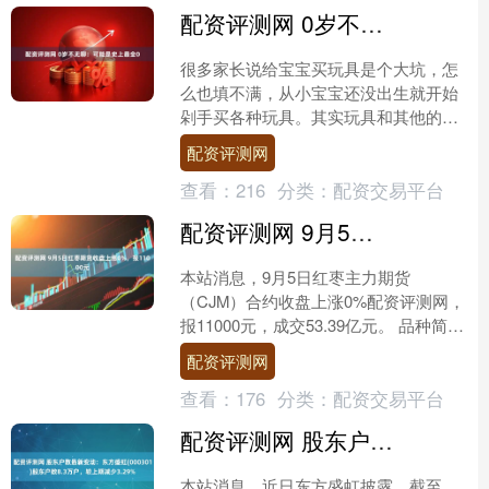
配资评测网 0岁不无聊：可能是史上最全0
很多家长说给宝宝买玩具是个大坑，怎
么也填不满，从小宝宝还没出生就开始
剁手买各种玩具。其实玩具和其他的实
用性产品一样，家长可以在理性的比较
配资评测网
之后持续购买，因为玩具是....
查看：
216
分类：
配资交易平台
配资评测网 9月5日红枣期货收盘上涨0%，报11000元
本站消息，9月5日红枣主力期货
（CJM）合约收盘上涨0%配资评测网，
报11000元，成交53.39亿元。 品种简
介：红枣期货是在期货交易所上市交易
配资评测网
的以红枣为标的....
查看：
176
分类：
配资交易平台
配资评测网 股东户数最新变动：东方盛虹(000301)股东户数8.3万户，较上期减少3.29%
本站消息，近日东方盛虹披露，截至