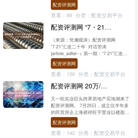
商务局获悉，中秋国庆假期将至，为全
配资评测网
方位满足京....
查看：
89
分类：
配资交易平台
配资评测网 “7・21”汇改二十年对话管涛③ | “7·21”汇改效果如何
（来源：凭澜观涛）配资评测网
“7·21”汇改二十年 对话管涛
]article_adlist--> 第一期：“7·21”汇改的
背景是什么 ]article_....
配资评测网
查看：
159
分类：
配资交易平台
配资评测网 20万/平地王诞生背后，又一批实业资本成为“氪金玩家”
又一轮实业巨头跨界房地产买地潮来了
配资评测网。 7月25日，成立仅半年多
的民营房企上海祺祥旺宇置业以楼面价
20万/平方米拿地，刷新全国单价地王纪
配资评测网
录，这家新晋氪金....
查看：
142
分类：
配资交易平台