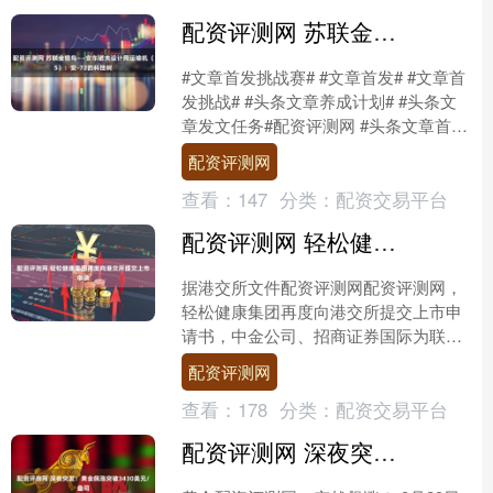
配资评测网 苏联金翅鸟——安东诺夫设计局运输机（5）：安-72的科技树
#文章首发挑战赛# #文章首发# #文章首
发挑战# #头条文章养成计划# #头条文
章发文任务#配资评测网 #头条文章首发
# #运输机# #短距起降# #安-74....
配资评测网
查看：
147
分类：
配资交易平台
配资评测网 轻松健康集团再度向港交所提交上市申请
据港交所文件配资评测网配资评测网，
轻松健康集团再度向港交所提交上市申
请书，中金公司、招商证券国际为联席
保荐人。....
配资评测网
查看：
178
分类：
配资交易平台
配资评测网 深夜突发！黄金飙涨突破3430美元/盎司