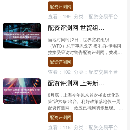
待日活动”。该活动将于2025年9月11日
配资评测网
举行。....
查看：
199
分类：
配资交易平台
配资评测网 世贸组织总干事：关税对国际贸易体系造成二战来最严重破坏
当地时间9月2日，世界贸易组织
（WTO）总干事恩戈齐·奥孔乔-伊韦阿
拉接受采访时警告配资评测网，关税正
在对国际贸易体系造成80年来“前所未
配资评测网
见”的破坏。 奥孔乔-....
查看：
102
分类：
配资交易平台
配资评测网 上海新政一周：市场热度回升 二手房单日成交再度破千套
8月底，上海今年以来首次楼市优化政
策“沪六条”出台。利好政策落地仅一周
配资评测网，效应已得到初步显现。 第
一财经记者从多家开发商处了解到，不
配资评测网
少此前受限于购房资格....
查看：
118
分类：
配资交易平台