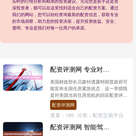
实时的行情分析和精准的投资建议。无论您是新手还是资
深投资者，都可以在这里找到适合自己的配资方案。通过
我们的网站，您可以轻松查询最新的配资信息，获取专业
的市场洞察，助力您的投资决策，提升投资收益。安全、
透明、专业是我们对每一位用户的承诺。
配资评测网 专业对口！特朗普要“救美国楼市”
美国财政部长贝森特透露特朗普政府可
能宣布全国住房紧急状态，这一举措既
是对美国当前住房危机的回应配资评测
网，也为共和党中期选举布局。 “我们
配资评测网
正在努力找出能做什么，....
查看：
185
分类：
配资交易平台
配资评测网 智能驾驶测评体系推出 对智能驾驶能力进行科学分级